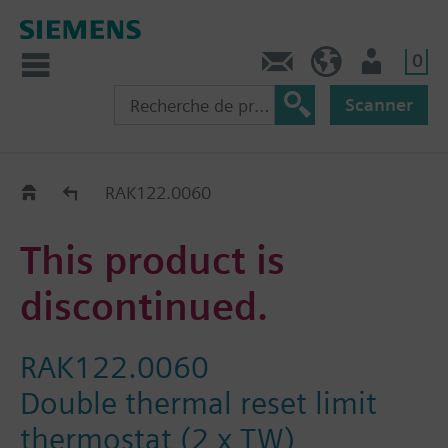
0
Contact
CH (fr)
Utilisateur
Scanner
Old2New
RAK122.0060
This product is
discontinued.
RAK122.0060
Double thermal reset limit
thermostat (2 x TW)