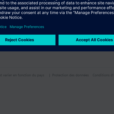
ut varier en fonction du pays
| Protection des données
Conditions d'