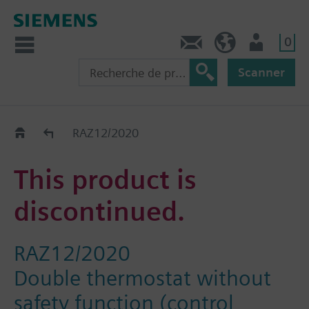
0
Contact
CH (fr)
Utilisateur
Scanner
Old2New
RAZ12/2020
This product is
discontinued.
RAZ12/2020
Double thermostat without
safety function (control