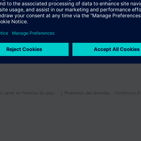
ut varier en fonction du pays
| Protection des données
Conditions d'