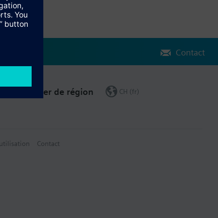
Contact
Changer de région
CH (fr)
utilisation
Contact