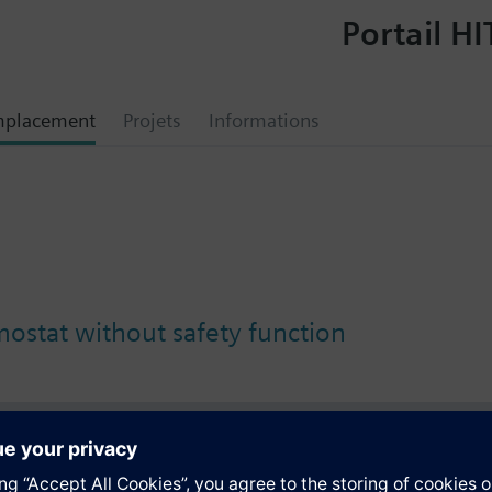
Portail HI
mplacement
Projets
Informations
ostat without safety function
tion