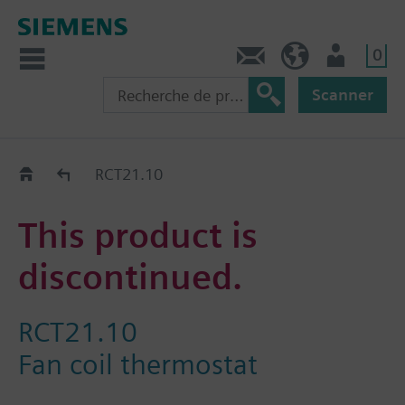
0
Contact
CH (fr)
Utilisateur
Scanner
Old2New
RCT21.10
This product is
discontinued.
RCT21.10
Fan coil thermostat