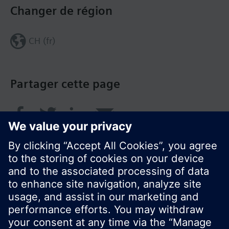
Changer de région
CH (fr)
Partager cette page
© Siemens Switzerland Ltd. 2018