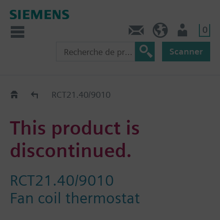
0
Contact
CH (fr)
Utilisateur
Scanner
Old2New
RCT21.40/9010
This product is
discontinued.
RCT21.40/9010
Fan coil thermostat