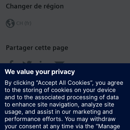
Changer de région
CH (fr)
Partager cette page
© Siemens Switzerland Ltd. 2018