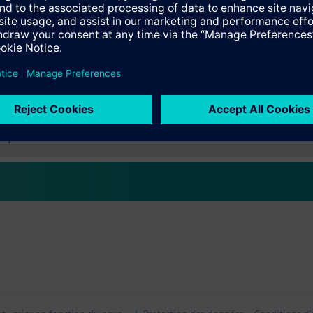
able pour la sortie de refroidissement
 le décalage de la valeur de consigne
conomique et antigel
tion
tif technique
e products