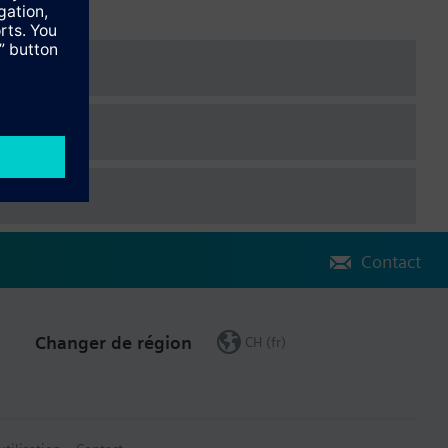
Contact
Changer de région
CH (fr)