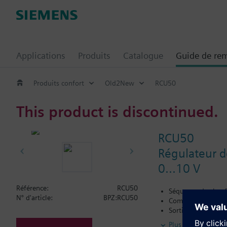
Applications
Produits
Catalogue
Guide de re
Produits confort
Old2New
RCU50
This product is discontinued.
RCU50
Régulateur d
0...10 V
Référence:
RCU50
Séquence de chauf
N° d'article:
BPZ:RCU50
Commutation autom
Sortie 0...10V (m
Entrée numérique 
Plus