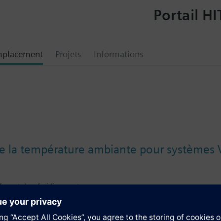
Portail HI
mplacement
Projets
Informations
e la température ambiante pour systèmes V
fage et de refroidissement
atique de service de chauffage et de refroidissement (avec QAH11.1)
ax. ±1mA)
pour commutateur des régimes externe