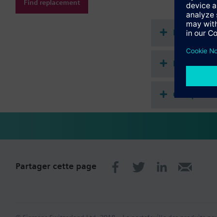
Seuil minimal régl
Find replacement
Entrée active pour
Service normal, é
Documenta
Récapitula
Compatibl
Partager cette page