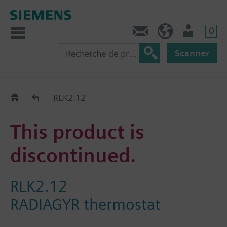
0
Contact
CH (fr)
Utilisateur
Scanner
Old2New
RLK2.12
This product is
discontinued.
RLK2.12
RADIAGYR thermostat