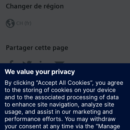
Changer de région
CH (fr)
Partager cette page
© Siemens Switzerland Ltd. 2018