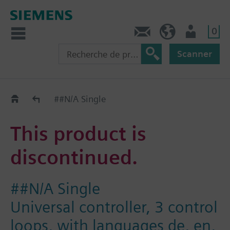
0
Contact
CH (fr)
Utilisateur
Scanner
Old2New
##N/A Single
This product is
discontinued.
##N/A Single
Universal controller, 3 control
loops, with languages de, en,