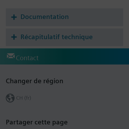
Il est possible d'utiliser simultanément 4 modules
Documentation
d'extension avec un régulateur universel Synco™ .
(RMZ787 et RMZ788 chacun 2x, RMZ785 chacun
1x)
Récapitulatif technique
Appareils de service et d'exploitation utilisables :
- Appareil de service et d'exploitation embrochable
Contact
RMZ790
- Appareil de service et d'exploitation à distance
RMZ791 et RMZ792
Changer de région
Remarque
de, en, fr, nl
CH (fr)
Partager cette page