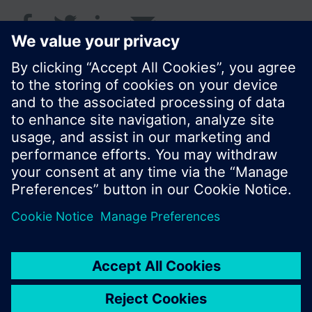
© Siemens Switzerland Ltd. 2018
Le portefeuille des produits peut varier en
fonction du pays
| Protection des données
Conditions d'utilisation
Contact