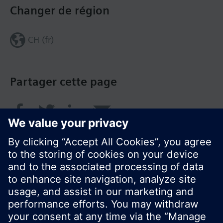
Changer de région
CH (fr)
Partager cette page
© Siemens Switzerland Ltd. 2018