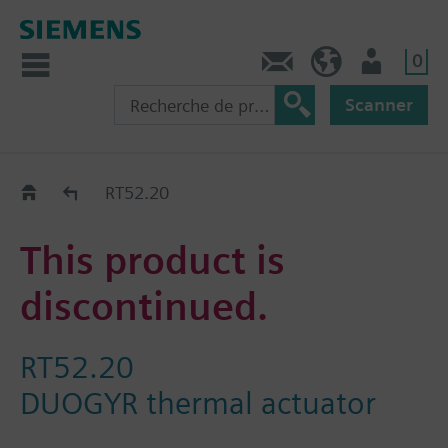
0
Contact
CH (fr)
Utilisateur
Scanner
Old2New
RT52.20
This product is
discontinued.
RT52.20
DUOGYR thermal actuator