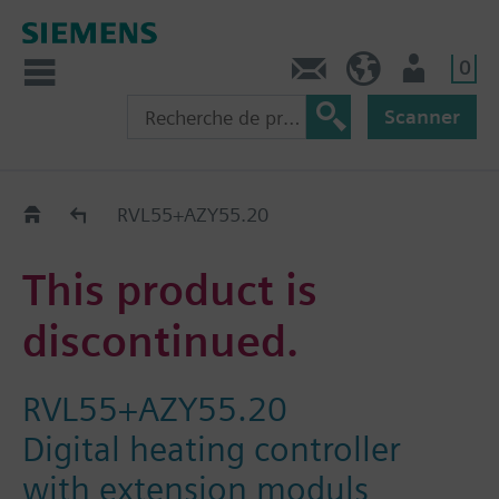
0
Contact
CH (fr)
Utilisateur
Scanner
Old2New
RVL55+AZY55.20
This product is
discontinued.
RVL55+AZY55.20
Digital heating controller
with extension moduls