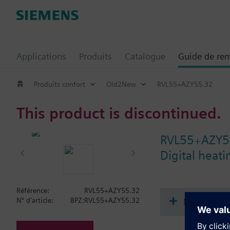
Applications
Produits
Catalogue
Guide de re
Produits confort
Old2New
RVL55+AZY55.32
This product is discontinued.
RVL55+AZY5
Digital heat
Référence:
RVL55+AZY55.32
Documenta
N° d'article:
BPZ:RVL55+AZY55.32