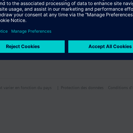
ut varier en fonction du pays
| Protection des données
Conditions d'