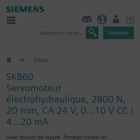
0
Contact
CH (fr)
Utilisateur
Scanner
SKB60/SKB62..
SKB60
SKB60
Servomoteur
électrohydraulique, 2800 N,
20 mm, CA 24 V, 0...10 V CC /
4...20 mA
Avec ressort de rappel. Protégé contre les