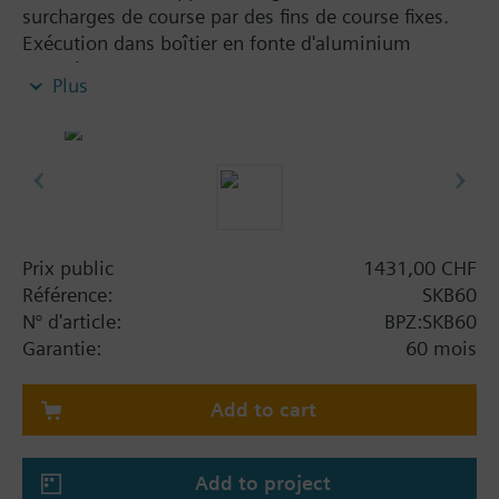
surcharges de course par des fins de course fixes.
Exécution dans boîtier en fonte d'aluminium
injectée avec console de course pour vannes avec
Plus
course de 20 mm. Place pour un contact auxiliaire
ou un potentiomètre. Avec réglage manuel.
Information complémentaire
SKB..U, SKB..UA sont homologués UL. MK..5..,
MK..6.. ou MK..5..G sont organes de réglage avec
fonction de sécurité selon DIN EN 14597.
Prix public
1431,00 CHF
Référence:
SKB60
N° d'article:
BPZ:SKB60
Garantie:
60 mois
Add to cart
Add to project