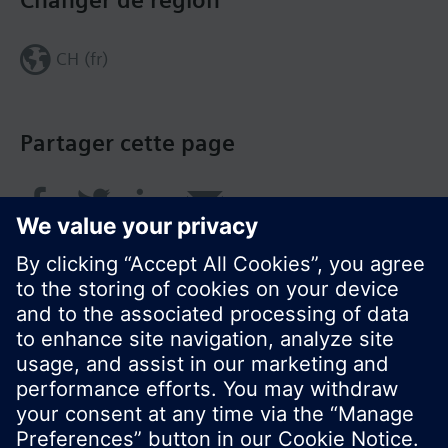
Changer de région
CH (fr)
Partager cette page
© Siemens Switzerland Ltd. 2018
Le portefeuille des produits peut varier en