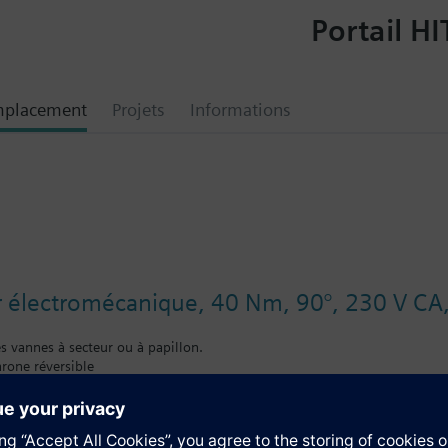
Portail HI
mplacement
Projets
Informations
 électromécanique, 40 Nm, 90°, 230 V CA,
 vannes à secteur ou à papillon.
rone réversible
on de régime manuel/automatique et poignée manuelle
 coulé sous pression avec capot en matière plastique.
entaire