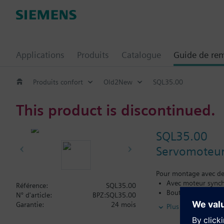
Applications
Produits
Catalogue
Guide de re
Produits confort
Old2New
SQL35.00
This product is discontinued.
SQL35.00
Servomoteur
Pour montage avec des
Avec moteur synch
Référence:
SQL35.00
Bouton de sélecti
N° d'article:
BPZ:SQL35.00
Boîtier aluminimum
Garantie:
24 mois
Plus
Information complém