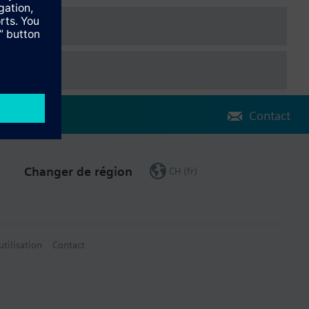
s vues d'ensemble pour vannes à secteur ou papillon).
Contact
Changer de région
CH (fr)
utilisation
Contact