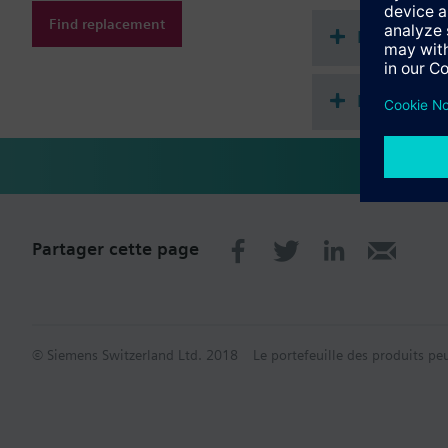
Les consoles de monta
Find replacement
Documenta
Récapitula
Partager cette page
© Siemens Switzerland Ltd. 2018
Le portefeuille des produits pe