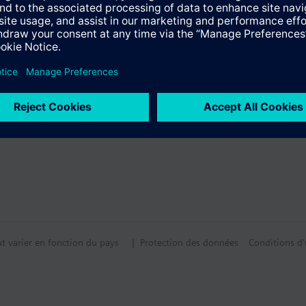
ge ASK3... doivent être commandées séparément (voir accessoires ou le
tion
tif technique
ut varier en fonction du pays
| Protection des données
Conditions d'