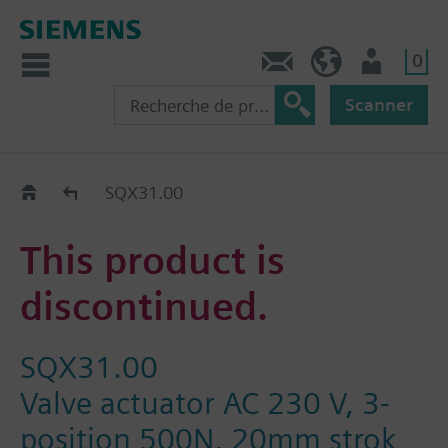
0
Contact
CH (fr)
Utilisateur
Scanner
Old2New
SQX31.00
This product is
discontinued.
SQX31.00
Valve actuator AC 230 V, 3-
position 500N, 20mm strok