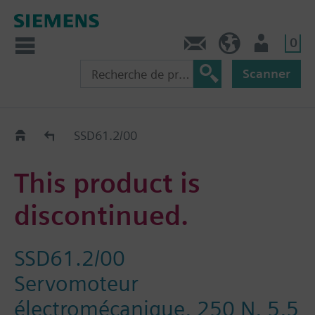
0
Contact
CH (fr)
Utilisateur
Scanner
Old2New
SSD61.2/00
This product is
discontinued.
SSD61.2/00
Servomoteur
électromécanique, 250 N, 5,5