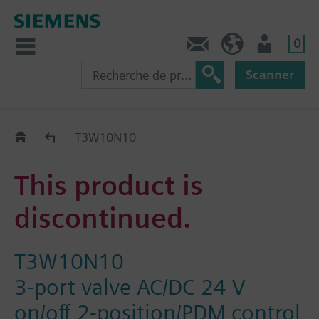
0
Contact
CH (fr)
Utilisateur
Scanner
Old2New
T3W10N10
This product is
discontinued.
T3W10N10
3-port valve AC/DC 24 V
on/off 2-position/PDM control