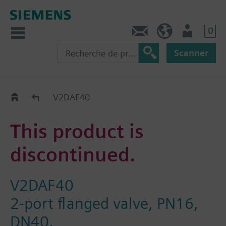
0
Contact
CH (fr)
Utilisateur
Scanner
Old2New
V2DAF40
This product is
discontinued.
V2DAF40
2-port flanged valve, PN16,
DN40.