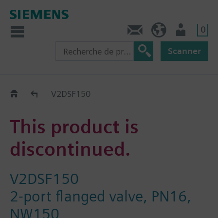
0
Contact
CH (fr)
Utilisateur
Scanner
Old2New
V2DSF150
This product is
discontinued.
V2DSF150
2-port flanged valve, PN16,
NW150