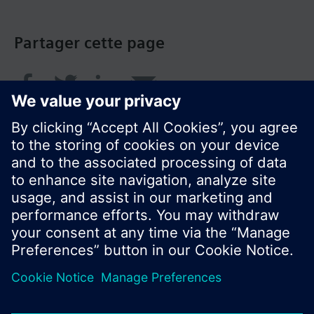
Partager cette page
© Siemens Switzerland Ltd. 2018
Le portefeuille des produits peut varier en
fonction du pays
| Protection des données