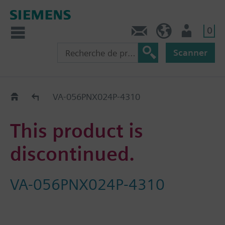
0
Contact
CH (fr)
Utilisateur
Scanner
Old2New
VA-056PNX024P-4310
This product is
discontinued.
VA-056PNX024P-4310