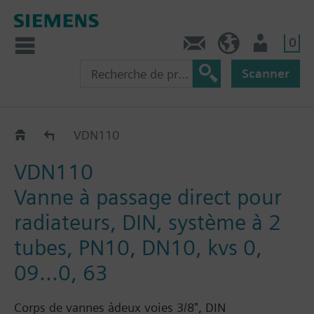
0
Contact
CH (fr)
Utilisateur
Scanner
VDN1..
VDN110
VDN110
Vanne à passage direct pour
radiateurs, DIN, système à 2
tubes, PN10, DN10, kvs 0,
09...0, 63
Corps de vannes àdeux voies 3/8", DIN