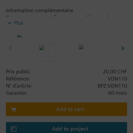
Information complémentaire
Ces vannes peuvent être commandées par des
Plus
servomoteurs et des régulateurs Siemens
SSA../STA../STS61/RTN../REH..
Prix public
20,00 CHF
Référence:
VDN110
N° d'article:
BPZ:VDN110
Garantie:
60 mois
Add to cart
Add to project