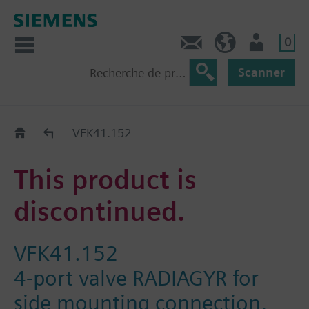
0
Contact
CH (fr)
Utilisateur
Scanner
Old2New
VFK41.152
This product is
discontinued.
VFK41.152
4-port valve RADIAGYR for
side mounting connection,