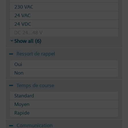
Siemens SSA../STA../RTN../REH..
230 VAC
24 VAC
24 VDC
DC 24...48 V
Show all (6)
Ressort de rappel
Oui
Non
Temps de course
Standard
Moyen
Rapide
Communication