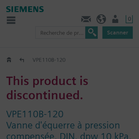
0
Contact
CH (fr)
Utilisateur
Scanner
Old2New
VPE110B-120
This product is
discontinued.
VPE110B-120
Vanne d'équerre à pression
compensée, DIN, dpw 10 kPa,