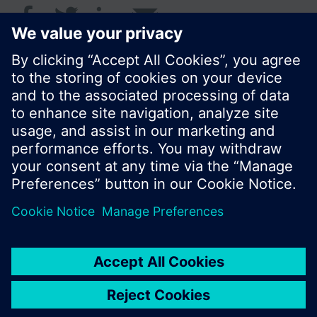
© Siemens Switzerland Ltd. 2018
Le portefeuille des produits peut varier en
fonction du pays
| Protection des données
Conditions d'utilisation
Contact