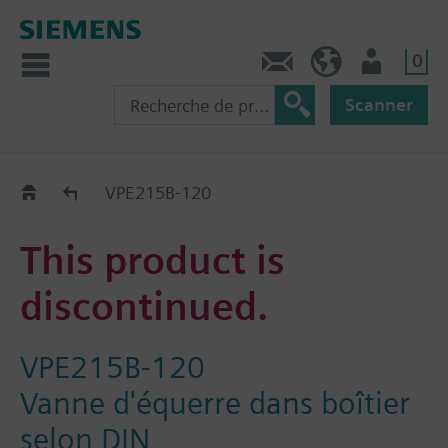
0
Contact
CH (fr)
Utilisateur
Scanner
Old2New
VPE215B-120
This product is
discontinued.
VPE215B-120
Vanne d'équerre dans boîtier
selon DIN