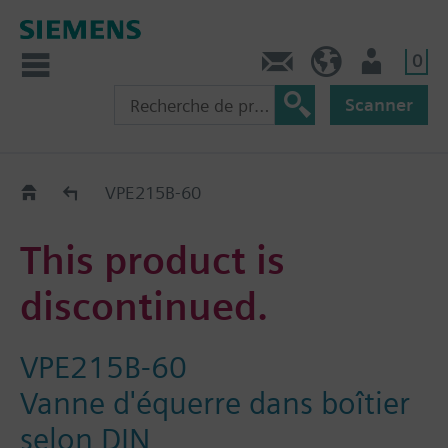
0
Contact
CH (fr)
Utilisateur
Scanner
Old2New
VPE215B-60
This product is
discontinued.
VPE215B-60
Vanne d'équerre dans boîtier
selon DIN