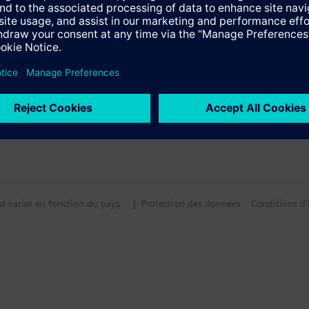
ut varier en fonction du pays
| Protection des données
Conditions d'