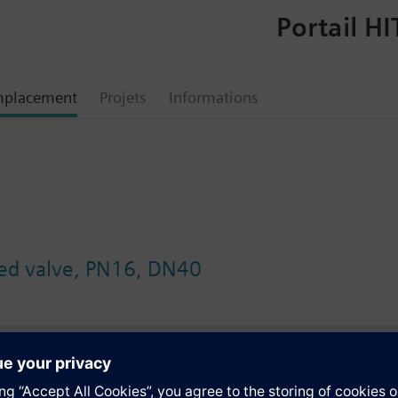
Portail HI
mplacement
Projets
Informations
wed valve, PN16, DN40
tion