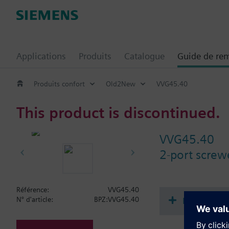
Applications
Produits
Catalogue
Guide de re
Produits confort
Old2New
VVG45.40
This product is discontinued.
VVG45.40
2-port scre
Référence:
VVG45.40
Documenta
N° d'article:
BPZ:VVG45.40