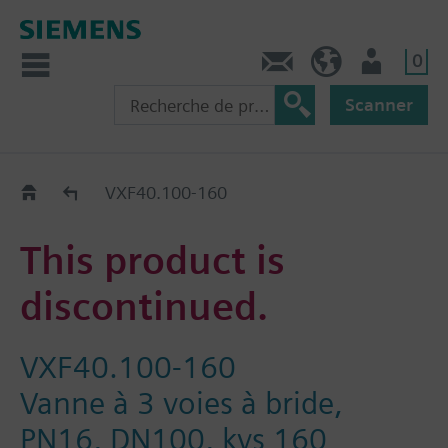
0
Contact
CH (fr)
Utilisateur
Scanner
Old2New
VXF40.100-160
This product is
discontinued.
VXF40.100-160
Vanne à 3 voies à bride,
PN16, DN100, kvs 160