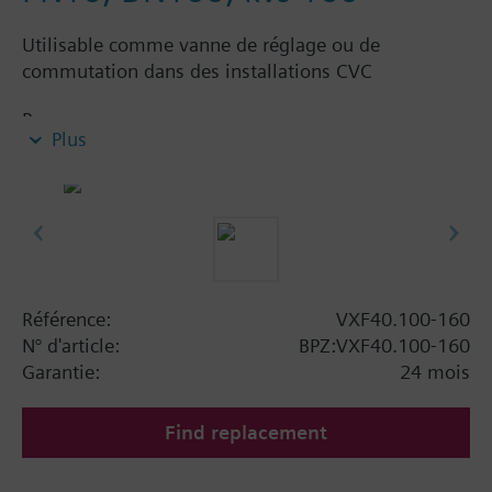
Utilisable comme vanne de réglage ou de
commutation dans des installations CVC
Remarque
Plus
Vannes à 3 voies PN 16 avec raccords à brides
Référence:
VXF40.100-160
N° d'article:
BPZ:VXF40.100-160
Garantie:
24 mois
Find replacement