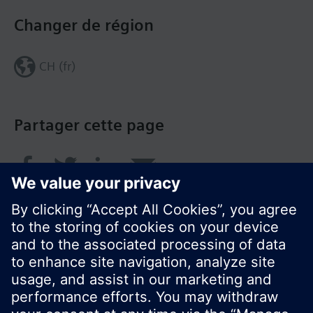
Changer de région
CH (fr)
Partager cette page
© Siemens Switzerland Ltd. 2018