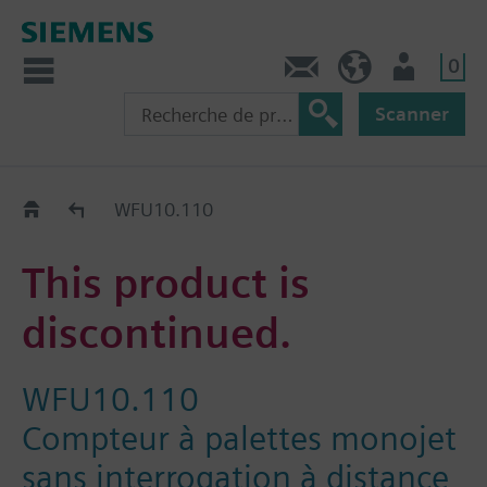
0
Contact
CH (fr)
Utilisateur
Scanner
Old2New
WFU10.110
This product is
discontinued.
WFU10.110
Compteur à palettes monojet
sans interrogation à distance