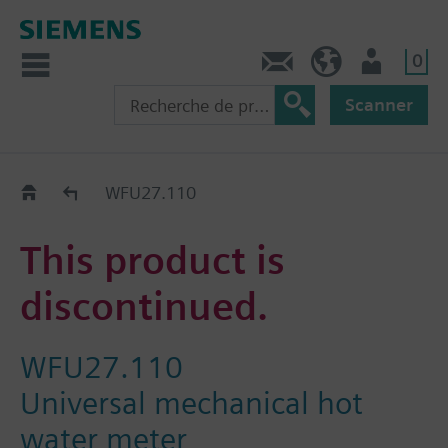
0
Contact
CH (fr)
Utilisateur
Scanner
Old2New
WFU27.110
This product is
discontinued.
WFU27.110
Universal mechanical hot
water meter