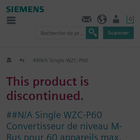
0
Contact
CH (fr)
Utilisateur
Scanner
Old2New
##N/A Single WZC-P60
This product is
discontinued.
##N/A Single WZC-P60
Convertisseur de niveau M-
Bus pour 60 appareils max.