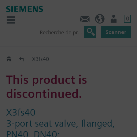
0
Contact
CH (fr)
Utilisateur
Scanner
Old2New
X3fs40
This product is
discontinued.
X3fs40
3-port seat valve, flanged,
PN40, DN40;