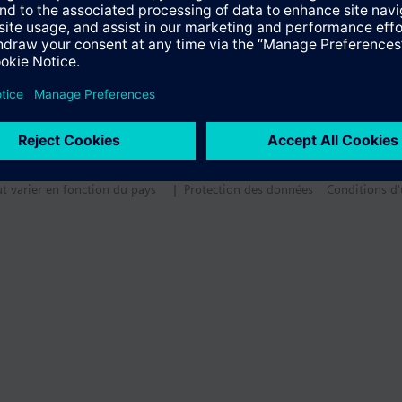
ut varier en fonction du pays
| Protection des données
Conditions d'