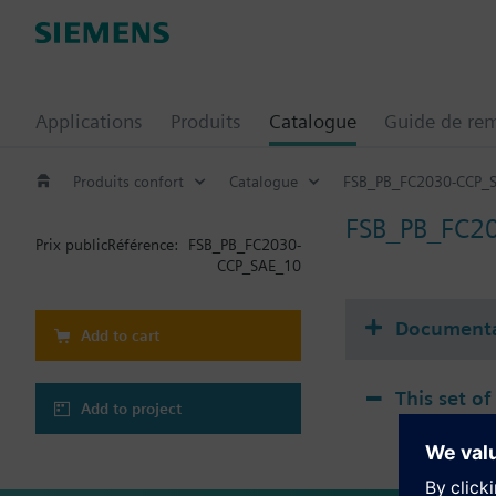
Applications
Produits
Catalogue
Guide de re
Produits confort
Catalogue
FSB_PB_FC2030-CCP_
FSB_PB_FC2
Prix public
Référence:
FSB_PB_FC2030-
CCP_SAE_10
Documenta
Add to cart
This set of
Add to project