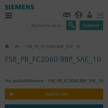
0
Contact
CH (fr)
Utilisateur
Scanner
Catalogue
FSB_PB_FC2060-BBP_SAE_10
FSB_PB_FC2060-BBP_SAE_10
Prix public
Référence:
FSB_PB_FC2060-BBP_SAE_10
Add to cart