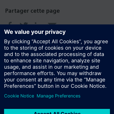
Partager cette page
© Siemens Switzerland Ltd. 2018
Le portefeuille des produits peut varier en
fonction du pays
| Protection des données
Conditions d'utilisation