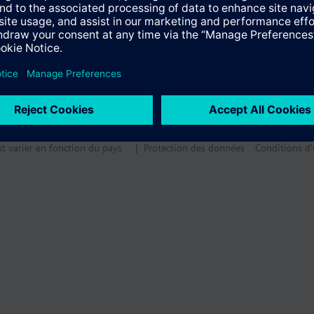
ut varier en fonction du pays
| Protection des données
Conditions d'