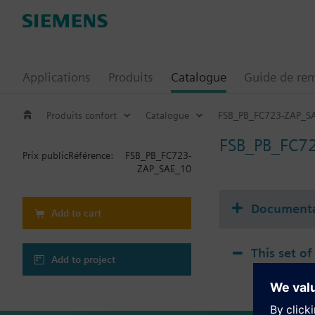
Applications
Produits
Catalogue
Guide de re
Produits confort
Catalogue
FSB_PB_FC723-ZAP_S
FSB_PB_FC7
Prix public
Référence:
FSB_PB_FC723-
ZAP_SAE_10
Documenta
Add to cart
This set of
Add to project