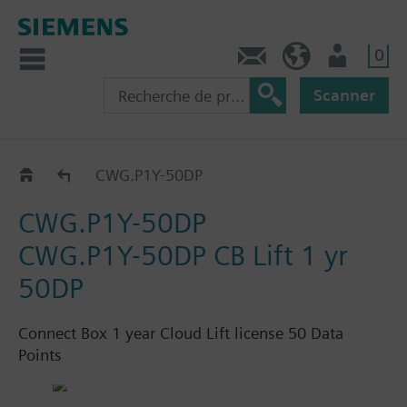
0
Contact
CH (fr)
Utilisateur
Scanner
Connect Box
CWG.P1Y-50DP
CWG.P1Y-50DP
CWG.P1Y-50DP CB Lift 1 yr
50DP
Connect Box 1 year Cloud Lift license 50 Data
Points