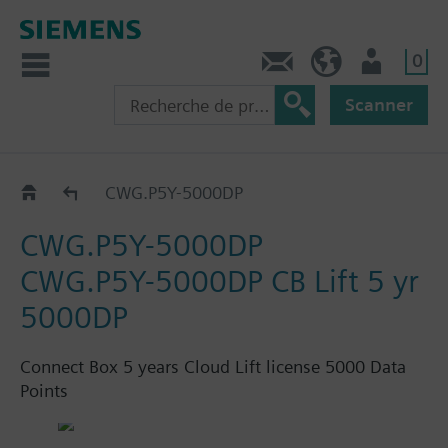
0
Contact
CH (fr)
Utilisateur
Scanner
Connect Box
CWG.P5Y-5000DP
CWG.P5Y-5000DP
CWG.P5Y-5000DP CB Lift 5 yr
5000DP
Connect Box 5 years Cloud Lift license 5000 Data
Points