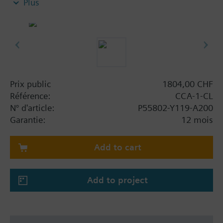
Plus
Peut fonctionner comme Client installé ou client
Web.
Prix public
1804,00 CHF
Référence:
CCA-1-CL
N° d'article:
P55802-Y119-A200
Garantie:
12 mois
Add to cart
Add to project