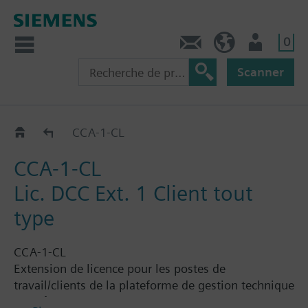
0
Contact
CH (fr)
Utilisateur
Scanner
CCA-.._CL
CCA-1-CL
CCA-1-CL
Lic. DCC Ext. 1 Client tout
type
CCA-1-CL
Extension de licence pour les postes de
travail/clients de la plateforme de gestion technique
des bâtiments Desigo CC pour un poste de travail.