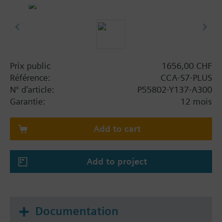
Requires CCA-STD-FSET or CCA-CMPT-GW license.
Requires CCA-S7-CONN licensed option for
connectivity to >8 PLC.
Prix public
1656,00 CHF
Référence:
CCA-S7-PLUS
N° d'article:
P55802-Y137-A300
Garantie:
12 mois
Add to cart
Add to project
Documentation