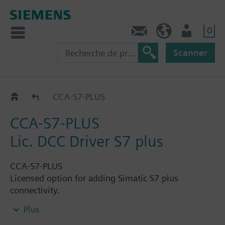
0
Contact
CH (fr)
Utilisateur
Scanner
CCA-..-..
CCA-S7-PLUS
CCA-S7-PLUS
Lic. DCC Driver S7 plus
CCA-S7-PLUS
Licensed option for adding Simatic S7 plus
connectivity.
Plus
Notes: