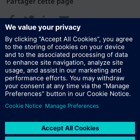
Partager cette page
© Siemens Switzerland Ltd. 2018
Le portefeuille des produits peut varier en
fonction du pays
| Protection des données
Conditions d'utilisation
Contact