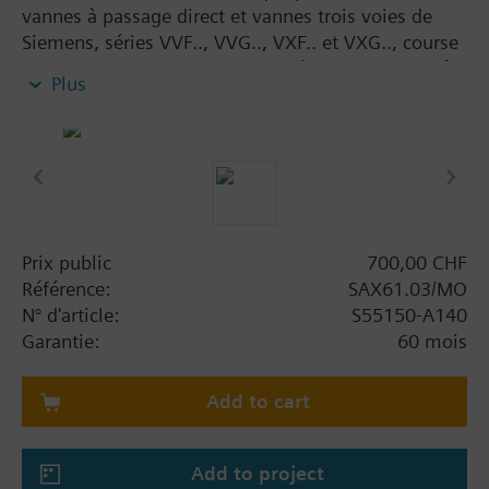
vannes à passage direct et vannes trois voies de
Siemens, séries VVF.., VVG.., VXF.. et VXG.., course
20 mm, en tant que vannes de régulation et d'arrêt
Plus
dans les installations de chauffage, de ventilation et
de climatisation. Avec régulateur manuel, affichage
de position et d'état (LED).
Au choix, avec contact auxiliaire, potentiomètre,
module de fonction ou chauffage d'axe
Information complémentaire
Prix public
700,00 CHF
UL listed
Référence:
SAX61.03/MO
N° d'article:
S55150-A140
Remarque
Garantie:
60 mois
Servomoteurs 800 N pour vannes avec course de 20
mm
Add to cart
Add to project