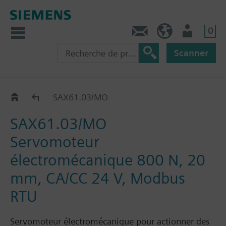
0
Contact
CH (fr)
Utilisateur
Scanner
SAX..
SAX61.03/MO
SAX61.03/MO
Servomoteur
électromécanique 800 N, 20
mm, CA/CC 24 V, Modbus
RTU
Servomoteur électromécanique pour actionner des