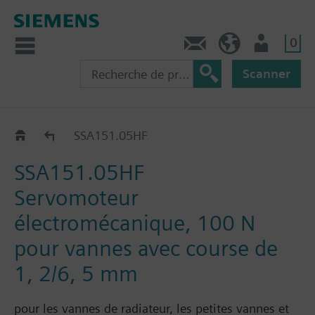
0
Contact
CH (fr)
Utilisateur
Scanner
SSA..
SSA151.05HF
SSA151.05HF
Servomoteur
électromécanique, 100 N
pour vannes avec course de
1, 2/6, 5 mm
pour les vannes de radiateur, les petites vannes et