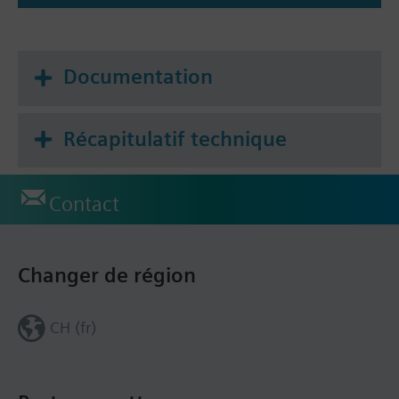
Information complémentaire
Fixation sur la vanne: Écrou-chapeau M30 x 1,5
Course minimale de 1,2 mm exigée pour
Documentation
autocalibrage
Remarque
Récapitulatif technique
Servomoteurs 3 points / 0..10V pour vanne
terminale
Contact
Changer de région
CH (fr)