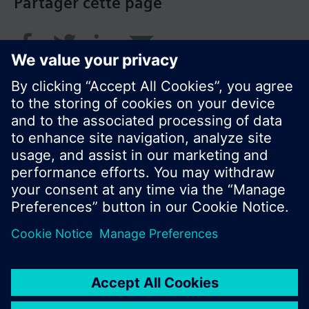
Partager cette page
© Siemens Switzerland Ltd. 2018
Le portefeuille des produits peut varier en
fonction du pays
| Protection des données
Conditions d'utilisation
Contact