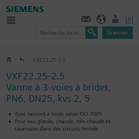
0
Contact
CH (fr)
Utilisateur
Scanner
VXF22..
VXF22.25-2.5
VXF22.25-2.5
Vanne à 3-voies à brides,
PN6, DN25, kvs 2, 5
Avec raccord à bride selon ISO 7005
Pour eau glacée, chaude, très chaude et
saumures dans des circuits fermés