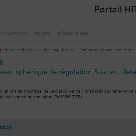
Portail HI
mplacement
Projets
Informations
périque, robinets et vannes papillon
Vannes à boisseau sphérique
6
seau sphérique de régulation 3-voies, filet
stallations de chauffage, de ventilation et de climatisation comme vanne
boisseau sphérique en laiton CW602N (DZR)
térieurs à joint plat G..B selon ISO 228-1
vec fonctions auxiliaires (par ex. interrupteur, potentiomètre) peuvent 
tion