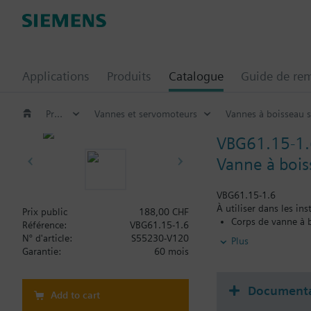
Applications
Produits
Catalogue
Guide de re
Produits HVAC
Vannes et servomoteurs
Vannes à boisseau s
VBG61.15-1.
Vanne à bois
VBG61.15-1.6
À utiliser dans les in
Prix public
188,00 CHF
Corps de vanne à 
Référence:
VBG61.15-1.6
Raccords filetés ex
N° d'article:
S55230-V120
Plus
Les applications a
Garantie:
60 mois
la gamme DAC
Documenta
Add to cart