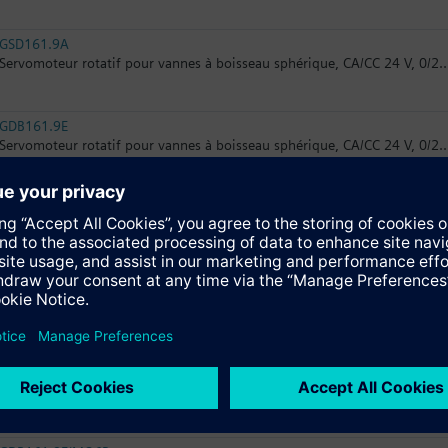
GSD161.9A
Servomoteur rotatif pour vannes à boisseau sphérique, CA/CC 24 V, 0/2
GDB161.9E
Servomoteur rotatif pour vannes à boisseau sphérique, CA/CC 24 V, 0/2.
GLB161.9E
Servomoteur rotatif pour vannes à boisseau sphérique, CA/CC 24 V, 0/2.
GLD161.9E
Servomoteur rotatif pour vannes à boisseau sphérique, CA/CC 24 V, 0/2..
GDB161.9H/6P100
Electromotoric rotary actuator for 6-port PICV