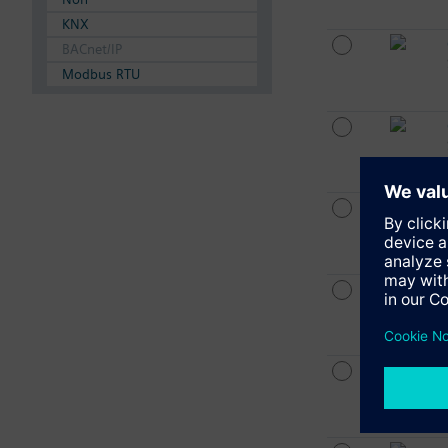
KNX
BACnet/IP
Modbus RTU