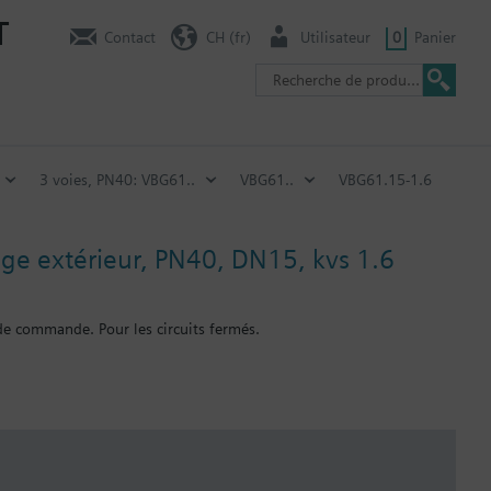
T
Contact
CH (fr)
Utilisateur
0
Panier
3 voies, PN40: VBG61..
VBG61..
VBG61.15-1.6
age extérieur, PN40, DN15, kvs 1.6
 de commande. Pour les circuits fermés.
également être combinées avec des actionneurs rotatifs standard de