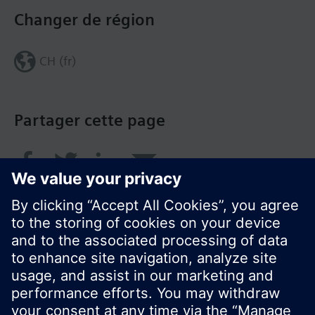
Changer de région
CH (fr)
Partager cette page
© Siemens Switzerland Ltd. 2018