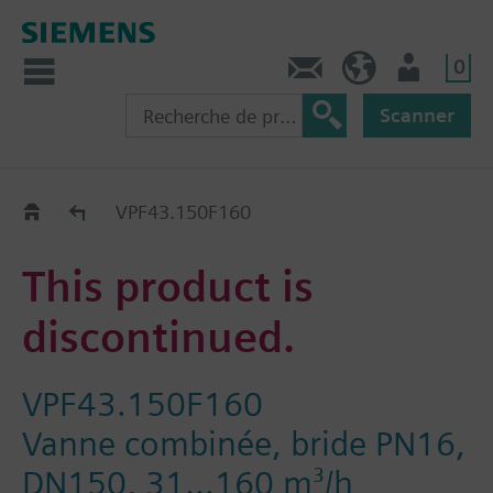
0
Contact
CH (fr)
Utilisateur
Scanner
Old2New
VPF43.150F160
This product is
discontinued.
VPF43.150F160
Vanne combinée, bride PN16,
DN150, 31…160 m³/h