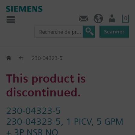
0
Contact
CH (fr)
Utilisateur
Scanner
Old2New
230-04323-5
This product is
discontinued.
230-04323-5
230-04323-5, 1 PICV, 5 GPM
+ 3P NSR NO