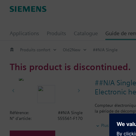
Applications
Produits
Catalogue
Guide de re
Produits confort
Old2New
##N/A Single
This product is discontinued.
##N/A Singl
Electronic h
Compteur électroniqu
la période de décompt
Référence:
##N/A Single
N° d'article:
S55561-F170
Le compteur d'énergie
Plus
et quantités suivan
Consommation ther