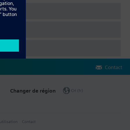
ique
Contact
Changer de région
CH (fr)
utilisation
Contact