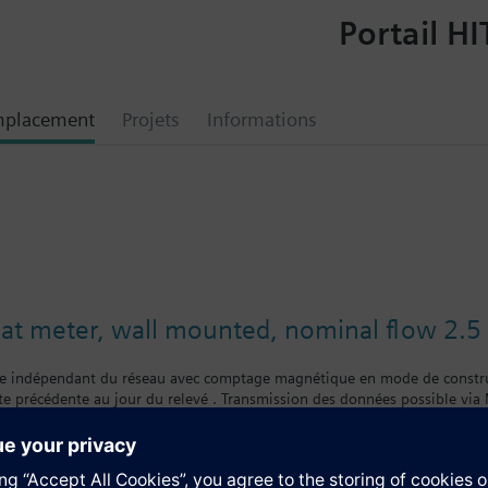
Portail HI
mplacement
Projets
Informations
e
eat meter, wall mounted, nominal flow 2.5
e indépendant du réseau avec comptage magnétique en mode de construc
e précédente au jour du relevé . Transmission des données possible via
 thermique dispose de trois niveaux d'affichage pour les valeurs
tes :
mique cumulée au dernier jour du relevé