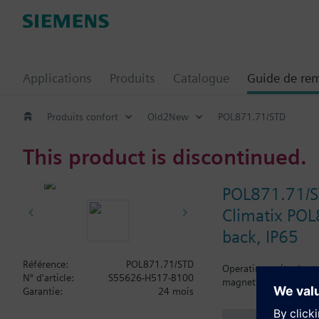
Applications
Produits
Catalogue
Guide de re
Produits confort
Old2New
POL871.71/STD
This product is discontinued.
POL871.71/
Climatix POL
back, IP65
Référence:
POL871.71/STD
Operating unit, elega
N° d'article:
S55626-H517-B100
magnetic plate (IP65)
Garantie:
24 mois