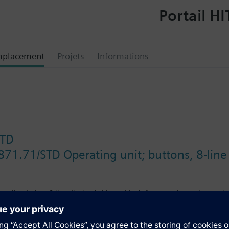
Portail HI
mplacement
Projets
Informations
STD
871.71/STD Operating unit; buttons, 8-line 
nt, slim design, 8-line display (white or blue), for operation and commis
.