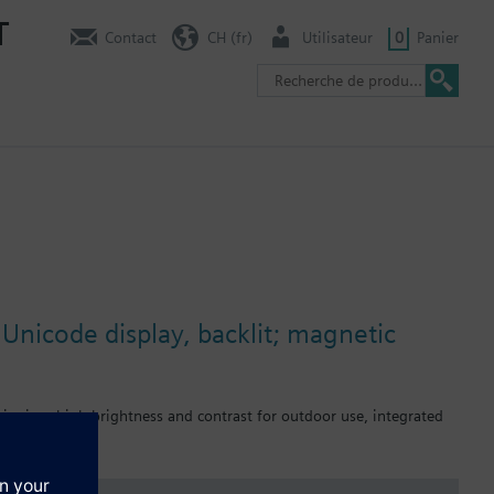
T
Contact
CH (fr)
Utilisateur
0
Panier
Unicode display, backlit; magnetic
sioning, high brightness and contrast for outdoor use, integrated