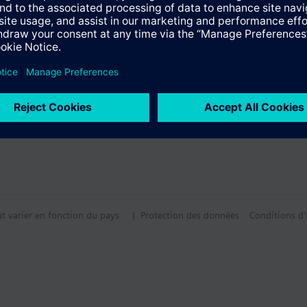
tion
ut varier en fonction du pays
| Protection des données
Conditions d'