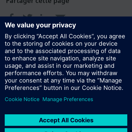
Partager cette page
© Siemens Switzerland Ltd. 2018
Le portefeuille des produits peut varier en
fonction du pays
| Protection des données
Conditions d'utilisation
Contact