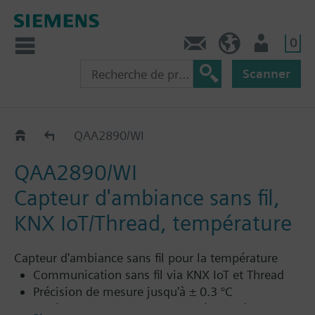
0
Contact
CH (fr)
Utilisateur
Scanner
Wireless room solution
QAA2890/WI
QAA2890/WI
Capteur d'ambiance sans fil,
KNX IoT/Thread, température
Capteur d'ambiance sans fil pour la température
Communication sans fil via KNX IoT et Thread
Précision de mesure jusqu'à ± 0.3 °C
Durée de vie de la batterie supérieure à 10 ans