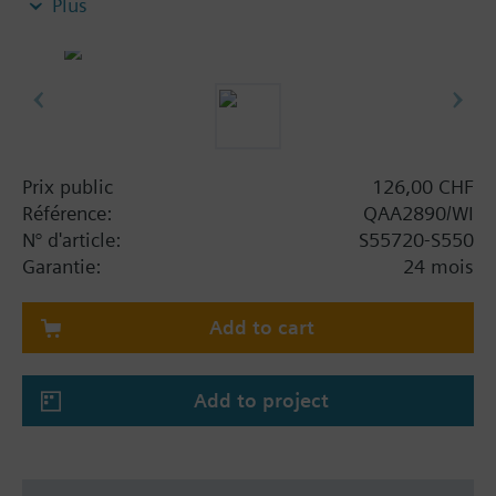
Plus
(dans des conditions d'utilisation normales)
Dimensions: 88 x 88 x 14 mm
Prix public
126,00 CHF
Référence:
QAA2890/WI
N° d'article:
S55720-S550
Garantie:
24 mois
Add to cart
Add to project