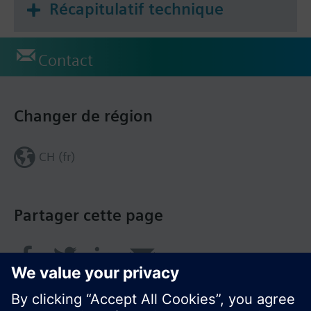
Récapitulatif technique
Contact
Changer de région
CH (fr)
Partager cette page