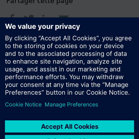
Partager cette page
© Siemens Switzerland Ltd. 2018
Le portefeuille des produits peut varier en
fonction du pays
| Protection des données
Conditions d'utilisation
Contact