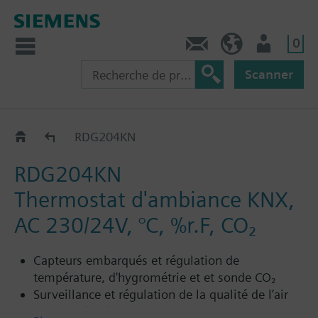
0
Contact
CH (fr)
Utilisateur
Scanner
RDG2..KN
RDG204KN
RDG204KN
Thermostat d'ambiance KNX,
AC 230/24V, °C, %r.F, CO₂
Capteurs embarqués et régulation de
température, d'hygrométrie et et sonde CO₂
Surveillance et régulation de la qualité de l’air
ambiant (CO₂) via le clapet d’air frais