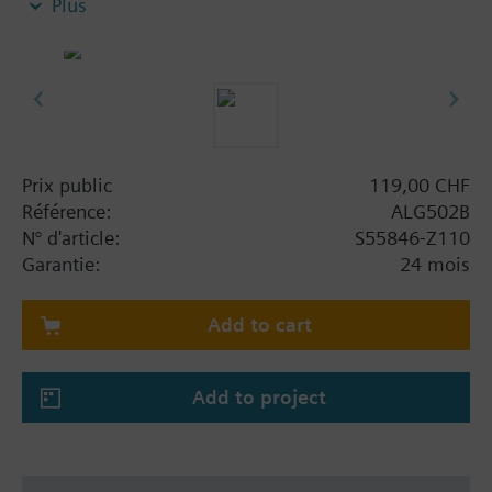
Plus
Chaque kit de montage ALG..2 se compose de
2 écrous borgnes, 2 écrous borgnes et 2 joints
plats.
Information complémentaire
Côté tuyau filetage intérieur
Prix public
119,00 CHF
Référence:
ALG502B
N° d'article:
S55846-Z110
Garantie:
24 mois
Add to cart
Add to project