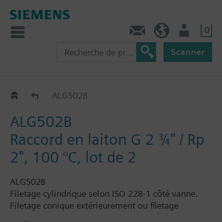
0
Contact
CH (fr)
Utilisateur
Scanner
ALG..2
ALG502B
ALG502B
Raccord en laiton G 2 ¾" / Rp
2", 100 °C, lot de 2
ALG502B
Filetage cylindrique selon ISO 228-1 côté vanne.
Filetage conique extérieurement ou filetage
cylindrique en interne selon ISO 7-1 côté tube.